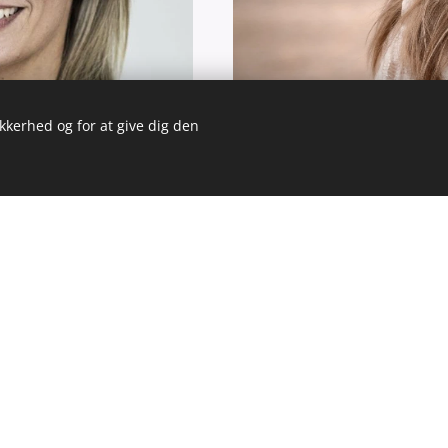
ikkerhed og for at give dig den
tor/konfliktmægler
Rie Capodanna - Advokat 
Tlf. +45 93 30 90 33
Email: rc@bcadvokater.dk