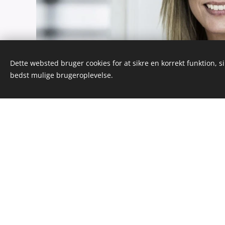
Dette websted bruger cookies for at sikre en korrekt funktion, s
bedst mulige brugeroplevelse.
Mette Bjørndal - Advokat (L), Partner, Media
Tlf. +45 31 26 31 46
Email: mb@bcadvokater.dk